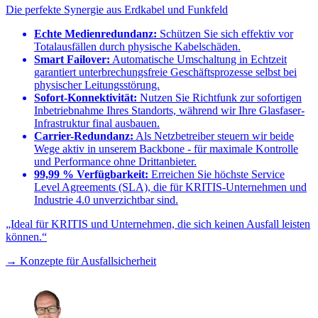
Die perfekte Synergie aus Erdkabel und Funkfeld
Echte Medienredundanz:
Schützen Sie sich effektiv vor
Totalausfällen durch physische Kabelschäden.
Smart Failover:
Automatische Umschaltung in Echtzeit
garantiert unterbrechungsfreie Geschäftsprozesse selbst bei
physischer Leitungsstörung.
Sofort-Konnektivität:
Nutzen Sie Richtfunk zur sofortigen
Inbetriebnahme Ihres Standorts, während wir Ihre Glasfaser-
Infrastruktur final ausbauen.
Carrier-Redundanz:
Als Netzbetreiber steuern wir beide
Wege aktiv in unserem Backbone - für maximale Kontrolle
und Performance ohne Drittanbieter.
99,99 % Verfügbarkeit:
Erreichen Sie höchste Service
Level Agreements (SLA), die für KRITIS-Unternehmen und
Industrie 4.0 unverzichtbar sind.
„Ideal für KRITIS und Unternehmen, die sich keinen Ausfall leisten
können.“
→ Konzepte für Ausfallsicherheit