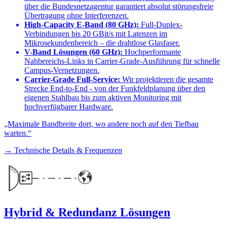
über die Bundesnetzagentur garantiert absolut störungsfreie
Übertragung ohne Interferenzen.
High-Capacity E-Band (80 GHz):
Full-Duplex-
Verbindungen bis 20 GBit/s mit Latenzen im
Mikrosekundenbereich – die drahtlose Glasfaser.
V-Band Lösungen (60 GHz):
Hochperformante
Nahbereichs-Links in Carrier-Grade-Ausführung für schnelle
Campus-Vernetzungen.
Carrier-Grade Full-Service:
Wir projektieren die gesamte
Strecke End-to-End - von der Funkfeldplanung über den
eigenen Stahlbau bis zum aktiven Monitoring mit
hochverfügbarer Hardware.
„Maximale Bandbreite dort, wo andere noch auf den Tiefbau
warten.“
→ Technische Details & Frequenzen
Hybrid & Redundanz Lösungen