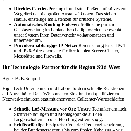
Direktes Carrier-Peering:
Ihre Daten fließen auf kürzestem
Weg direkt an die großen Austauschknoten. Das sichert
stabile, einstellige ms-Latenzen für kritische Systeme.
Automatisches Routing-Failover:
Sollte eine primäre
Glasfaserleitung im Umland beschädigt werden, schwenkt
unser System Ihren Datenverkehr vollautomatisch und
unbemerkt um.
Providerunabhängige IP-Netze:
Bereitstellung fester IPv4-
und IPv6-Adressbereiche für Ihre lokalen Server-Cluster,
Messplätze und Firewalls.
Ihr Technologie-Partner für die Region Süd-West
Agiler B2B-Support
High-Tech-Unternehmen und Labore fordern schnelle Reaktionen
auf Augenhöhe. Bei TWS sprechen Sie direkt mit qualifizierten
Netzwerktechnikern statt mit anonymen Callcenter-Warteschleifen.
Schnelle LoS-Messung vor Ort:
Unsere Techniker ermitteln
Sichtverbindungen und Montagepunkte auf den
Liegenschaften in const Homburg extrem zügig.
Schlüsselfertige Festpreise:
Von der Frequenzlizenzierung
bei der Bundesnetzagentur bis zum finalen Kabelzug – wir