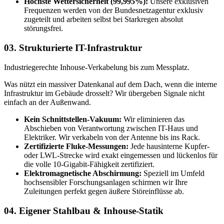
Höchste Wettersicherheit (99,995%):
Unsere exklusiven
Frequenzen werden von der Bundesnetzagentur exklusiv
zugeteilt und arbeiten selbst bei Starkregen absolut
störungsfrei.
03.
Strukturierte IT-Infrastruktur
Industriegerechte Inhouse-Verkabelung bis zum Messplatz.
Was nützt ein massiver Datenkanal auf dem Dach, wenn die interne
Infrastruktur im Gebäude drosselt? Wir übergeben Signale nicht
einfach an der Außenwand.
Kein Schnittstellen-Vakuum:
Wir eliminieren das
Abschieben von Verantwortung zwischen IT-Haus und
Elektriker. Wir verkabeln von der Antenne bis ins Rack.
Zertifizierte Fluke-Messungen:
Jede hausinterne Kupfer-
oder LWL-Strecke wird exakt eingemessen und lückenlos für
die volle 10-Gigabit-Fähigkeit zertifiziert.
Elektromagnetische Abschirmung:
Speziell im Umfeld
hochsensibler Forschungsanlagen schirmen wir Ihre
Zuleitungen perfekt gegen äußere Störeinflüsse ab.
04.
Eigener Stahlbau & Inhouse-Statik