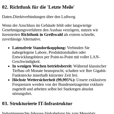
02.
Richtfunk für die 'Letzte Meile'
Daten-Direktverbindungen über den Luftweg.
Wenn der Anschluss im Gebäude fehlt oder langwierige
Genehmigungsverfahren den Ausbau verzögern, nutzen wir
lizensierten
Richtfunk in Greifswald
als extrem schnelle,
zuverlässige Alternative.
Latenzfreie Standortkopplung:
Verbinden Sie
nahegelegene Labore, Produktionshallen oder
Entwicklungsbüros per Point-to-Point mit voller LAN-
Geschwindigkeit.
In wenigen Wochen betriebsbereit:
Während klassischer
Tiefbau oft Monate beansprucht, schalten wir Ihre Gigabit-
Funkstrecke innerhalb kürzester Zeit frei.
Höchste Wettersicherheit (99,995%):
Unsere exklusiven
Frequenzen werden von der Bundesnetzagentur exklusiv
zugeteilt und arbeiten selbst bei Starkregen absolut
störungsfrei.
03.
Strukturierte IT-Infrastruktur
Industriegerechte Inhouse-Verkabelung bis zum Messplatz.