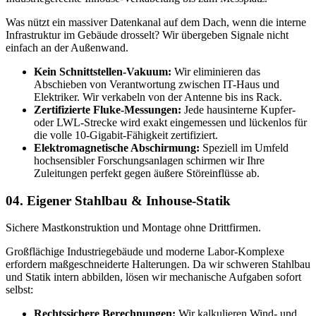
Was nützt ein massiver Datenkanal auf dem Dach, wenn die interne
Infrastruktur im Gebäude drosselt? Wir übergeben Signale nicht
einfach an der Außenwand.
Kein Schnittstellen-Vakuum:
Wir eliminieren das
Abschieben von Verantwortung zwischen IT-Haus und
Elektriker. Wir verkabeln von der Antenne bis ins Rack.
Zertifizierte Fluke-Messungen:
Jede hausinterne Kupfer-
oder LWL-Strecke wird exakt eingemessen und lückenlos für
die volle 10-Gigabit-Fähigkeit zertifiziert.
Elektromagnetische Abschirmung:
Speziell im Umfeld
hochsensibler Forschungsanlagen schirmen wir Ihre
Zuleitungen perfekt gegen äußere Störeinflüsse ab.
04.
Eigener Stahlbau & Inhouse-Statik
Sichere Mastkonstruktion und Montage ohne Drittfirmen.
Großflächige Industriegebäude und moderne Labor-Komplexe
erfordern maßgeschneiderte Halterungen. Da wir schweren Stahlbau
und Statik intern abbilden, lösen wir mechanische Aufgaben sofort
selbst:
Rechtssichere Berechnungen:
Wir kalkulieren Wind- und