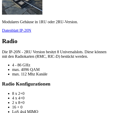
Modulares Gehäuse in 1RU oder 2RU-Version.
Datenblatt IP-20N
Radio
Die IP-20N - 2RU Version besitzt 8 Universalslots. Diese können
mit den Radiokarten (RMC, RIC-D) bestückt werden.
4 - 86 GHz
max. 4096 QAM
max. 112 Mhz Kanäle
Radio Konfigurationen
8 x 2+0
4 x 4+0
2 x 8+0
16 + 0
LoS 4x4 MIMO